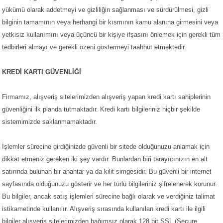
yükümü olarak addetmeyi ve gizliliğin sağlanması ve sürdürülmesi, gizli
bilginin tamamının veya herhangi bir kısmının kamu alanına girmesini veya
yetkisiz kullanımını veya üçüncü bir kişiye ifşasını önlemek için gerekli tüm
tedbirleri almayı ve gerekli özeni göstermeyi taahhüt etmektedir.
KREDİ KARTI GÜVENLİĞİ
Firmamız, alışveriş sitelerimizden alışveriş yapan kredi kartı sahiplerinin
güvenliğini ilk planda tutmaktadır. Kredi kartı bilgileriniz hiçbir şekilde
sistemimizde saklanmamaktadır.
İşlemler sürecine girdiğinizde güvenli bir sitede olduğunuzu anlamak için
dikkat etmeniz gereken iki şey vardır. Bunlardan biri tarayıcınızın en alt
satırında bulunan bir anahtar ya da kilit simgesidir. Bu güvenli bir internet
sayfasında olduğunuzu gösterir ve her türlü bilgileriniz şifrelenerek korunur.
Bu bilgiler, ancak satış işlemleri sürecine bağlı olarak ve verdiğiniz talimat
istikametinde kullanılır. Alışveriş sırasında kullanılan kredi kartı ile ilgili
bilgiler alışveriş sitelerimizden bağımsız olarak 128 bit SSL (Secure