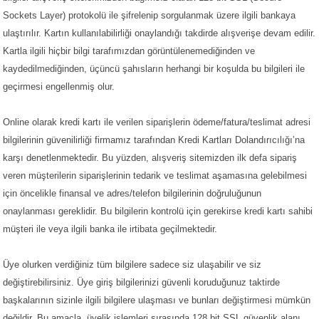
Sockets Layer) protokolü ile şifrelenip sorgulanmak üzere ilgili bankaya
ulaştırılır. Kartın kullanılabilirliği onaylandığı takdirde alışverişe devam edilir.
Kartla ilgili hiçbir bilgi tarafımızdan görüntülenemediğinden ve
kaydedilmediğinden, üçüncü şahısların herhangi bir koşulda bu bilgileri ile
geçirmesi engellenmiş olur.
Online olarak kredi kartı ile verilen siparişlerin ödeme/fatura/teslimat adresi
bilgilerinin güvenilirliği firmamız tarafından Kredi Kartları Dolandırıcılığı’na
karşı denetlenmektedir. Bu yüzden, alışveriş sitemizden ilk defa sipariş
veren müşterilerin siparişlerinin tedarik ve teslimat aşamasına gelebilmesi
için öncelikle finansal ve adres/telefon bilgilerinin doğruluğunun
onaylanması gereklidir. Bu bilgilerin kontrolü için gerekirse kredi kartı sahibi
müşteri ile veya ilgili banka ile irtibata geçilmektedir.
Üye olurken verdiğiniz tüm bilgilere sadece siz ulaşabilir ve siz
değiştirebilirsiniz. Üye giriş bilgilerinizi güvenli koruduğunuz taktirde
başkalarının sizinle ilgili bilgilere ulaşması ve bunları değiştirmesi mümkün
değildir. Bu amaçla, üyelik işlemleri sırasında 128 bit SSL güvenlik alanı