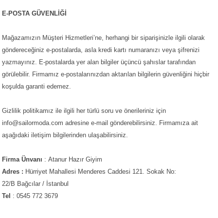
E-POSTA GÜVENLİĞİ
Mağazamızın Müşteri Hizmetleri’ne, herhangi bir siparişinizle ilgili olarak
göndereceğiniz e-postalarda, asla kredi kartı numaranızı veya şifrenizi
yazmayınız. E-postalarda yer alan bilgiler üçüncü şahıslar tarafından
görülebilir. Firmamız e-postalarınızdan aktarılan bilgilerin güvenliğini hiçbir
koşulda garanti edemez.
Gizlilik politikamız ile ilgili her türlü soru ve önerileriniz için
info@sailormoda.com
adresine e-mail gönderebilirsiniz. Firmamıza ait
aşağıdaki iletişim bilgilerinden ulaşabilirsiniz.
Firma Ünvanı
: Atanur Hazır Giyim
Adres :
Hürriyet Mahallesi Menderes Caddesi 121. Sokak No:
22/B Bağcılar / İstanbul
Tel
: 0545 772 3679