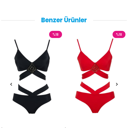
Benzer Ürünler
%18
%18