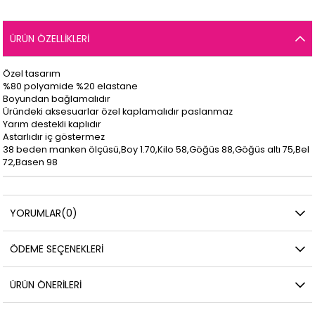
ÜRÜN ÖZELLIKLERI
Özel tasarım
%80 polyamide %20 elastane
Boyundan bağlamalıdır
Üründeki aksesuarlar özel kaplamalıdır paslanmaz
Yarım destekli kaplıdır
Astarlıdır iç göstermez
38 beden manken ölçüsü,Boy 1.70,Kilo 58,Göğüs 88,Göğüs altı 75,Bel
72,Basen 98
YORUMLAR
(0)
ÖDEME SEÇENEKLERI
ÜRÜN ÖNERILERI