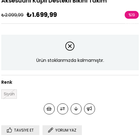
Aksesuarlı Kaplı Destekli Bikini Takım
₺1.699,99
₺2.099,99
%
19
İndirim
Ürün stoklarımızda kalmamıştır.
Renk
Siyah
TAVSIYE ET
YORUM YAZ