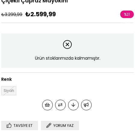
Çiçekli Çapraz Mayokini
₺2.599,99
₺3.299,99
%
21
İndirim
Ürün stoklarımızda kalmamıştır.
Renk
Siyah
TAVSIYE ET
YORUM YAZ