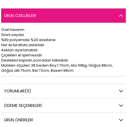
ÜRÜN ÖZELLIKLERI
Özel tasarım
Sınırlı sayıda
%80 polyamide %20 elastane
Her iki tarafıda astarlıdır
Askıları ayarlanabilir
Çiçekleri el işlemesidir
Desteksiz kaplıdır,sonradan takılabilir
Manken ölçüleri 38 beden Boy:1.70cm, kilo:58kg, Göğüs:88cm,
Göğüs altı:75cm, Bel:72cm, Basen:98cm
YORUMLAR
(0)
ÖDEME SEÇENEKLERI
ÜRÜN ÖNERILERI