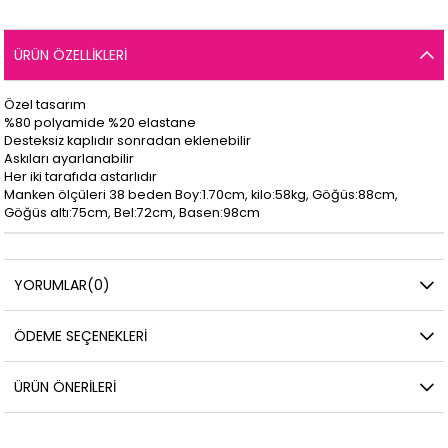
ÜRÜN ÖZELLIKLERI
Özel tasarım
%80 polyamide %20 elastane
Desteksiz kaplıdır sonradan eklenebilir
Askıları ayarlanabilir
Her iki tarafıda astarlıdır
Manken ölçüleri 38 beden Boy:1.70cm, kilo:58kg, Göğüs:88cm,
Göğüs altı:75cm, Bel:72cm, Basen:98cm
YORUMLAR
(0)
ÖDEME SEÇENEKLERI
ÜRÜN ÖNERILERI