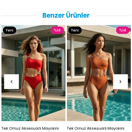
Benzer Ürünler
i
%14
Yeni
%14
Yen
n
Ürün
Ürü
Omuz Aksesuarlı Mayokini
Tek Omuz Aksesuarlı Mayokini
Tek O