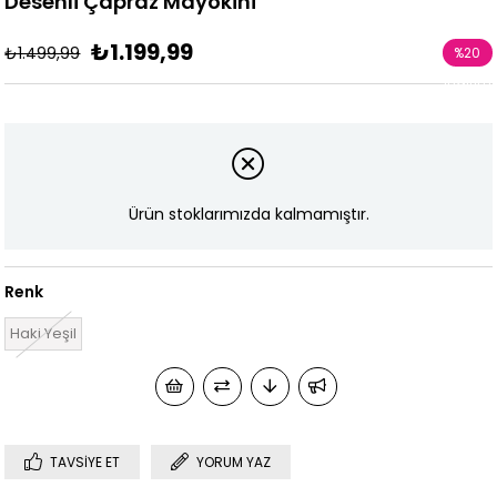
Desenli Çapraz Mayokini
₺1.199,99
₺1.499,99
%
20
İndirim
Ürün stoklarımızda kalmamıştır.
Renk
Haki Yeşil
TAVSIYE ET
YORUM YAZ