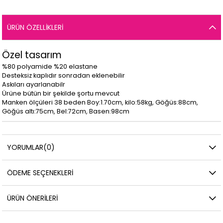
ÜRÜN ÖZELLIKLERI
Özel tasarım
%80 polyamide %20 elastane
Desteksiz kaplıdır sonradan eklenebilir
Askıları ayarlanabilr
Ürüne bütün bir şekilde şortu mevcut
Manken ölçüleri 38 beden Boy:1.70cm, kilo:58kg, Göğüs:88cm,
Göğüs altı:75cm, Bel:72cm, Basen:98cm
YORUMLAR
(0)
ÖDEME SEÇENEKLERI
ÜRÜN ÖNERILERI