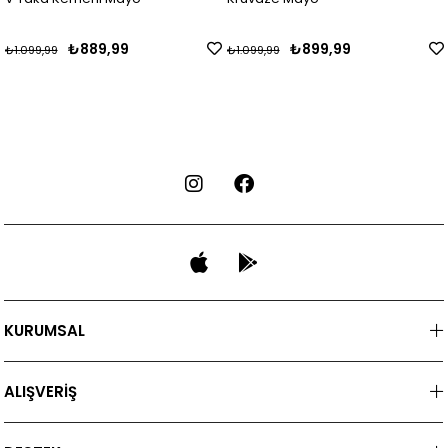
₺889,99
₺899,99
099,99
₺1.099,99
₺1.
KURUMSAL
ALIŞVERİŞ