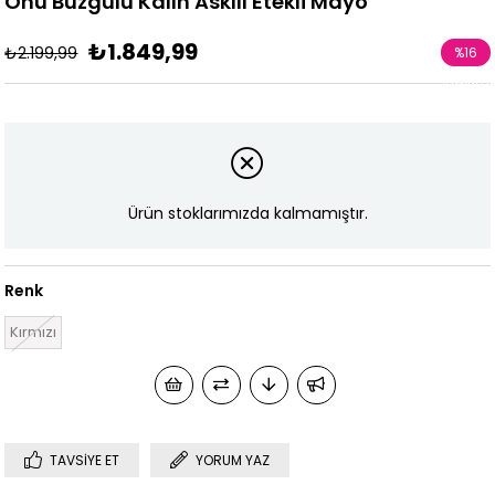
Önü Büzgülü Kalın Askılı Etekli Mayo
₺1.849,99
₺2.199,99
%
16
İndirim
Ürün stoklarımızda kalmamıştır.
Renk
Kırmızı
TAVSIYE ET
YORUM YAZ