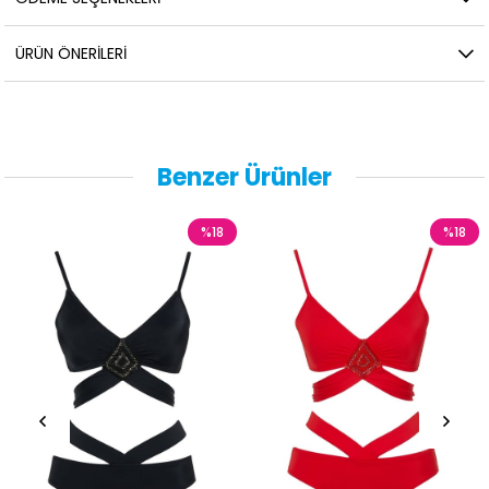
ÜRÜN ÖNERILERI
Benzer Ürünler
%18
%18