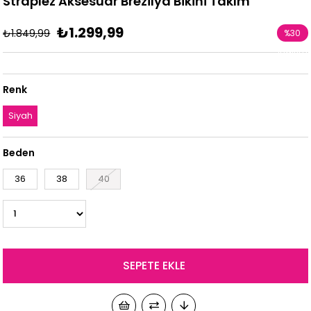
Straplez Aksesuar Brezilya Bikini Takım
₺1.299,99
₺1.849,99
%
30
İndirim
Renk
Siyah
Beden
36
38
40