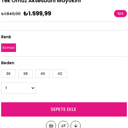
Tek Omuz Aksesuarlı Mayokini
₺1.599,99
₺1.849,99
%
14
İndirim
Renk
Kırmızı
Beden
36
38
40
42