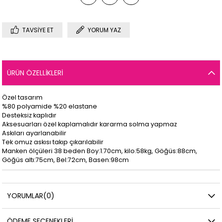
TAVSIYE ET
YORUM YAZ
ÜRÜN ÖZELLIKLERI
Özel tasarım
%80 polyamide %20 elastane
Desteksiz kaplıdır
Aksesuarları özel kaplamalıdır kararma solma yapmaz
Askıları ayarlanabilir
Tek omuz askısı takıp çıkarılabilir
Manken ölçüleri 38 beden Boy:1.70cm, kilo:58kg, Göğüs:88cm,
Göğüs altı:75cm, Bel:72cm, Basen:98cm
YORUMLAR
(0)
ÖDEME SEÇENEKLERI