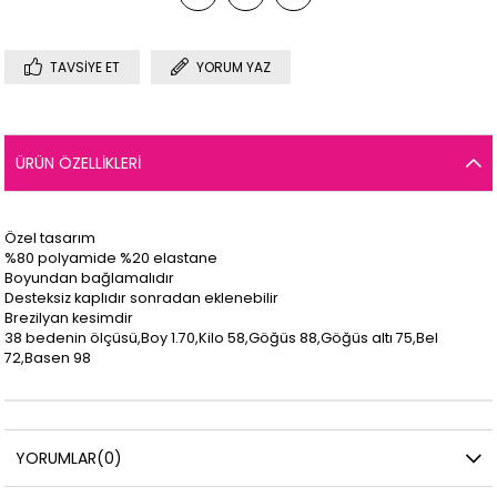
TAVSIYE ET
YORUM YAZ
ÜRÜN ÖZELLIKLERI
Özel tasarım
%80 polyamide %20 elastane
Boyundan bağlamalıdır
Desteksiz kaplıdır sonradan eklenebilir
Brezilyan kesimdir
38 bedenin ölçüsü,Boy 1.70,Kilo 58,Göğüs 88,Göğüs altı 75,Bel
72,Basen 98
YORUMLAR
(0)