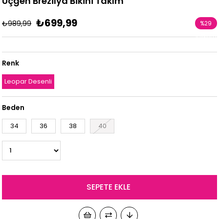
Üçgen Brezilya Bikini Takım
₺699,99
₺989,99
%
29
İndirim
Renk
Leopar Desenli
Beden
34
36
38
40