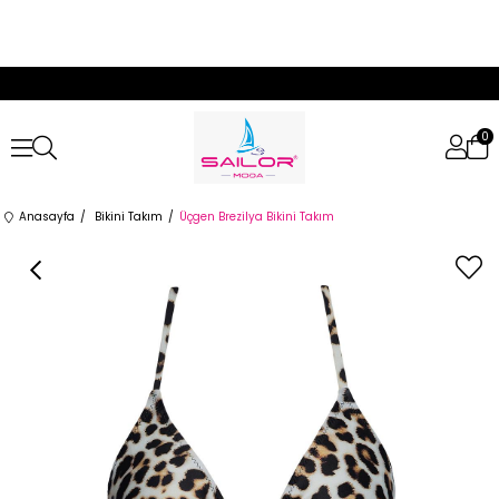
0
Anasayfa
Bikini Takım
Üçgen Brezilya Bikini Takım